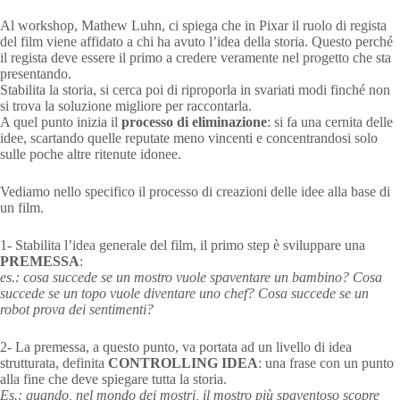
Al workshop, Mathew Luhn, ci spiega che in Pixar il ruolo di regista
del film viene affidato a chi ha avuto l’idea della storia. Questo perché
il regista deve essere il primo a credere veramente nel progetto che sta
presentando.
Stabilita la storia, si cerca poi di riproporla in svariati modi finché non
si trova la soluzione migliore per raccontarla.
A quel punto inizia il
processo di eliminazione
: si fa una cernita delle
idee, scartando quelle reputate meno vincenti e concentrandosi solo
sulle poche altre ritenute idonee.
Vediamo nello specifico il processo di creazioni delle idee alla base di
un film.
1- Stabilita l’idea generale del film, il primo step è sviluppare una
PREMESSA
:
es.: cosa succede se un mostro vuole spaventare un bambino? Cosa
succede se un topo vuole diventare uno chef? Cosa succede se un
robot prova dei sentimenti?
2- La premessa, a questo punto, va portata ad un livello di idea
strutturata, definita
CONTROLLING IDEA
: una frase con un punto
alla fine che deve spiegare tutta la storia.
Es.: quando, nel mondo dei mostri, il mostro più spaventoso scopre