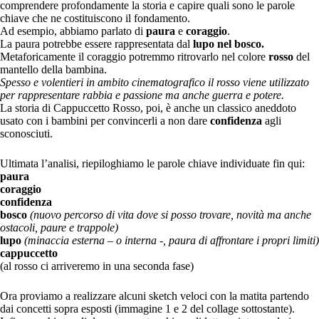
comprendere profondamente la storia e capire quali sono le parole
chiave che ne costituiscono il fondamento.
Ad esempio, abbiamo parlato di
paura
e
coraggio
.
La paura potrebbe essere rappresentata dal
lupo nel bosco.
Metaforicamente il coraggio potremmo ritrovarlo nel colore
rosso
del
mantello della bambina.
Spesso e volentieri in ambito cinematografico il rosso viene utilizzato
per rappresentare rabbia e passione ma anche guerra e potere.
La storia di Cappuccetto Rosso, poi, è anche un classico aneddoto
usato con i bambini per convincerli a non dare
confidenza
agli
sconosciuti.
Ultimata l’analisi, riepiloghiamo le parole chiave individuate fin qui:
paura
coraggio
confidenza
bosco
(nuovo percorso di vita dove si posso trovare, novità ma anche
ostacoli, paure e trappole)
lupo
(minaccia esterna – o interna -, paura di affrontare i propri limiti)
cappuccetto
(al rosso ci arriveremo in una seconda fase)
Ora proviamo a realizzare alcuni sketch veloci con la matita partendo
dai concetti sopra esposti (immagine 1 e 2 del collage sottostante).