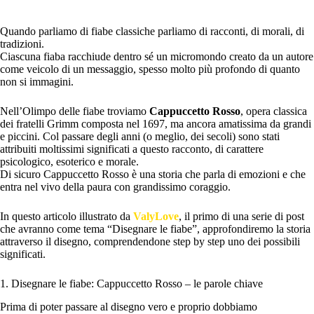
Quando parliamo di fiabe classiche parliamo di racconti, di morali, di
tradizioni.
Ciascuna fiaba racchiude dentro sé un micromondo creato da un autore
come veicolo di un messaggio, spesso molto più profondo di quanto
non si immagini.
Nell’Olimpo delle fiabe troviamo
Cappuccetto Rosso
, opera classica
dei fratelli Grimm composta nel 1697, ma ancora amatissima da grandi
e piccini. Col passare degli anni (o meglio, dei secoli) sono stati
attribuiti moltissimi significati a questo racconto, di carattere
psicologico, esoterico e morale.
Di sicuro Cappuccetto Rosso è una storia che parla di emozioni e che
entra nel vivo della paura con grandissimo coraggio.
In questo articolo illustrato da
ValyLove
, il primo di una serie di post
che avranno come tema “Disegnare le fiabe”, approfondiremo la storia
attraverso il disegno, comprendendone step by step uno dei possibili
significati.
1. Disegnare le fiabe: Cappuccetto Rosso – le parole chiave
Prima di poter passare al disegno vero e proprio dobbiamo