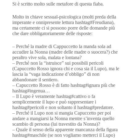
Si è scritto molto sulle metafore di questa fiaba.
Molto in chiave sessual-psicologica (molti preda della
imperante e onnipresente lettura hashtag#Freudiana),
ma certamente ci si possono porre delle domande più
che dare obbligatoriamente delle risposte:
– Perché la madre di Cappuccetto la manda sola ad
accudire la Nonna (madre delle madre o suocera?) che
peraltro vive sola, malata e lontana?
– Perché non la “istruisce” sui possibili pericoli
(Capuccetto Rosso ignora chi e cosa sia il Lupo), ma le
lascia la “vaga indicazione d’obbligo” di non
abbandonare il sentiero.
– Capuccetto Rosso è di fatto hashtag#ignara più che
hashtag#ingenua…
– Il Lupo è veramente hashtag#cattivo o fa
semplicemente il lupo e può rappresentare i
hashtag#pericoli e non soltanto il hashtag#predatore.
– Perché il Lupo non si mangia Capuccetto per poi
andare a mangiarsi la Nonna mentre s’inventa quello
scambio di persona (lui travestito da Nonna)?
– Quale il senso della apparente mancanza della figura
hashtag#maschile (se non vogliamo metterci il Lupo)