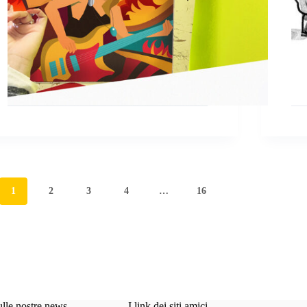
1
2
3
4
…
16
ulle nostre news
I link dei siti amici