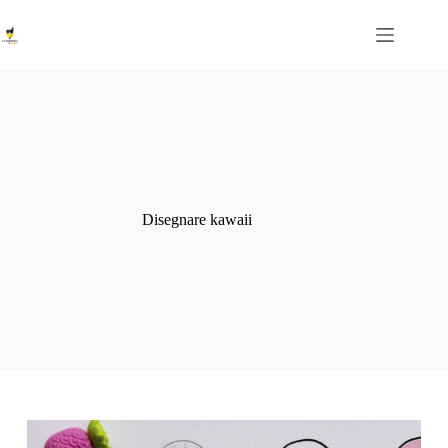
Salta
al
contenuto
Disegnare kawaii