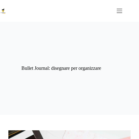
Salta
al
contenuto
Bullet Journal: disegnare per organizzare