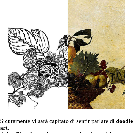
Sicuramente vi sarà capitato di sentir parlare di
doodle
art
.