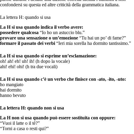
confondersi su questa ed altre criticità della grammatica italiana.
La lettera H: quando si usa
La H si usa quando indica il verbo avere:
possedere qualcosa
“Io ho un astuccio blu.”
provare una sensazione o un’emozione
“Tu hai un po’ di fame?”
formare il passato dei verbi
“Ieri mia sorella ha dormito tantissimo.”
La H si usa quando si esprime un’esclamazione:
oh! ah! eh! uh! ih! (h dopo la vocale)
ahi! ehi! ohi! (h tra due vocali)
La H si usa quando c’è un verbo che finisce con -ato, -ito, -uto:
ho mangiato
hai dormito
hanno bevuto
La lettera H: quando non si usa
La H non si usa quando può essere sostituita con oppure:
“Vuoi il latte o il tè?”
“Torni a casa o resti qui?”