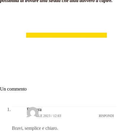
possibilità di trovare una strada che aiuti davvero a capire.
Clicca qui per le altre ruote didattiche
Un commento
Barbara
20 APRILE 2023 / 12:03
RISPONDI
Bravi, semplice e chiaro.