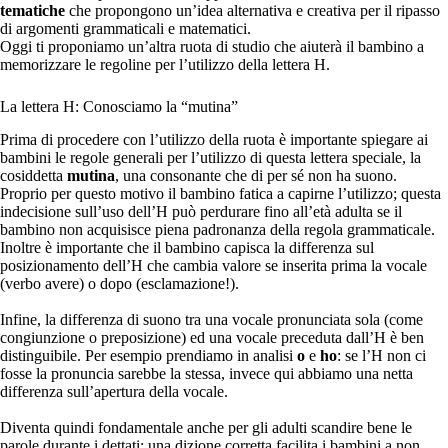
tematiche
che propongono un’idea alternativa e creativa per il ripasso
di argomenti grammaticali e matematici.
Oggi ti proponiamo un’altra ruota di studio che aiuterà il bambino a
memorizzare le regoline per l’utilizzo della lettera H.
La lettera H: Conosciamo la “mutina”
Prima di procedere con l’utilizzo della ruota è importante spiegare ai
bambini le regole generali per l’utilizzo di questa lettera speciale, la
cosiddetta
mutina
, una consonante che di per sé non ha suono.
Proprio per questo motivo il bambino fatica a capirne l’utilizzo; questa
indecisione sull’uso dell’H può perdurare fino all’età adulta se il
bambino non acquisisce piena padronanza della regola grammaticale.
Inoltre è importante che il bambino capisca la differenza sul
posizionamento dell’H che cambia valore se inserita prima la vocale
(verbo avere) o dopo (esclamazione!).
Infine, la differenza di suono tra una vocale pronunciata sola (come
congiunzione o preposizione) ed una vocale preceduta dall’H è ben
distinguibile. Per esempio prendiamo in analisi
o
e
ho
: se l’H non ci
fosse la pronuncia sarebbe la stessa, invece qui abbiamo una netta
differenza sull’apertura della vocale.
Diventa quindi fondamentale anche per gli adulti scandire bene le
parole durante i dettati: una dizione corretta facilita i bambini a non