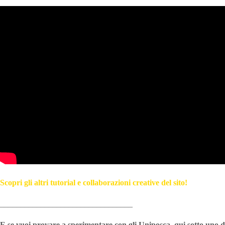
Scopri gli altri tutorial e collaborazioni creative del sito!
_________________________________
E se vuoi provare a sperimentare con gli Uniposca, qui sotto uno de